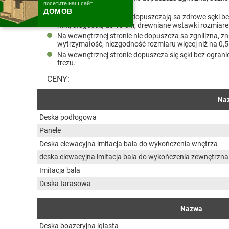
посетите наш сайт
0,5мм.
ДОМОВ
Na stronie zewnętrznej dopuszczają sa zdrowe sęki be
mm, długością do 10 cm, drewniane wstawki rozmiar
Na wewnętrznej stronie nie dopuszcza sa zgnilizna, z
wytrzymałość, niezgodność rozmiaru więcej niż na 0,
Na wewnętrznej stronie dopuszcza się sęki bez ogranicz
frezu.
CENY:
Na
Deska podłogowa
Panele
Deska elewacyjna imitacja bala do wykończenia wnętrza
deska elewacyjna imitacja bala do wykończenia zewnętrzna
Imitacja bala
Deska tarasowa
Nazwa
Deska boazeryjna iglasta