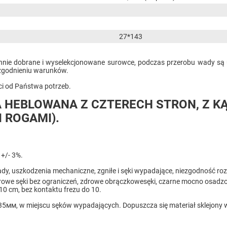
27*143
nnie dobrane i wyselekcjonowane surowce, podczas przerobu wady są 
uzgodnieniu warunków.
sci od Państwa potrzeb.
 HEBLOWANA Z CZTERECH STRON, Z KĄ
 ROGAMI).
+/- 3%.
ady, uszkodzenia mechaniczne, zgniłe i sęki wypadające, niezgodność roz
zdrowe sęki bez ograniczeń, zdrowe obrączkowesęki, czarne mocno osadzo
10 cm, bez kontaktu frezu do 10.
35мм, w miejscu sęków wypadających. Dopuszcza się materiał sklejony 