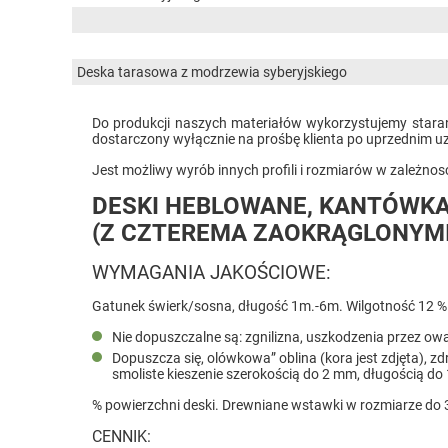
Deska tarasowa z modrzewia syberyjskiego
Do produkcji naszych materiałów wykorzystujemy stara
dostarczony wyłącznie na prośbę klienta po uprzednim 
Jest możliwy wyrób innych profili i rozmiarów w zależno
DESKI HEBLOWANE, KANTÓWKA
(Z CZTEREMA ZAOKRĄGLONYMI
WYMAGANIA JAKOŚCIOWE:
Gatunek świerk/sosna, długość 1m.-6m. Wilgotność 12 % 
Nie dopuszczalne są: zgnilizna, uszkodzenia przez ow
Dopuszcza się, olówkowa” oblina (kora jest zdjęta), 
smoliste kieszenie szerokością do 2 mm, długością do 
% powierzchni deski. Drewniane wstawki w rozmiarze do 
CENNIK: