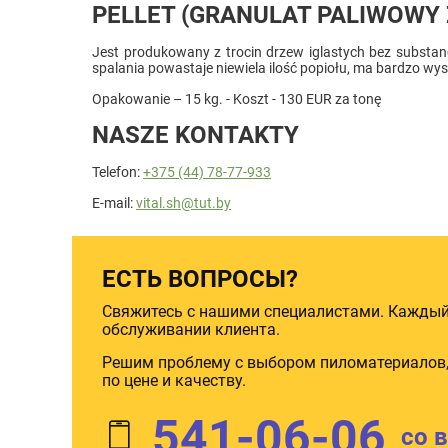
PELLET (GRANULAT PALIWOWY 
Jest produkowany z trocin drzew iglastych bez substan
spalania powastaje niewiela ilość popiołu, ma bardzo wys
Opakowanie – 15 kg. - Koszt - 130 EUR za tonę
NASZE KONTAKTY
Telefon:
+375 (44) 78-77-933
E-mail:
vital.sh@tut.by
ЕСТЬ ВОПРОСЫ?
Свяжитесь с нашими специалистами. Каждый
обслуживании клиента.
Решим проблему с выбором пиломатериалов,
по цене и качеству.
541-06-06
со 