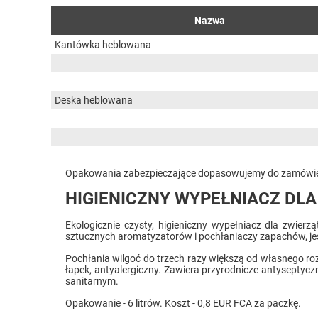
Nazwa
Kantówka heblowana
Deska heblowana
Opakowania zabezpieczające dopasowujemy do zamówie
HIGIENICZNY WYPEŁNIACZ DL
Ekologicznie czysty, higieniczny wypełniacz dla zwier
sztucznych aromatyzatorów i pochłaniaczy zapachów, jes
Pochłania wilgoć do trzech razy większą od własnego roz
łapek, antyalergiczny. Zawiera przyrodnicze antyseptyc
sanitarnym.
Opakowanie - 6 litrów. Koszt - 0,8 EUR FCA za paczkę.