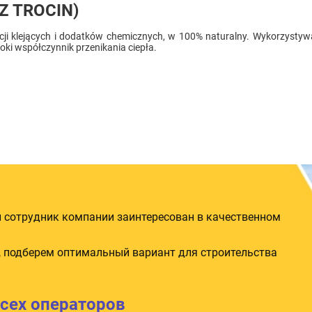
Z TROCIN)
cji klejących i dodatków chemicznych, w 100% naturalny. Wykorzysty
oki współczynnik przenikania ciepła.
 сотрудник компании заинтересован в качественном
 подберем оптимальный вариант для строительства
всех операторов