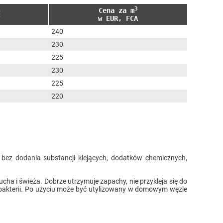
3
Cena za m
ć
w EUR, FCA
240
230
225
230
225
220
, bez dodania substancji klejących, dodatków chemicznych,
ha i świeża. Dobrze utrzymuje zapachy, nie przykleja się do
ę bakterii. Po użyciu może być utylizowany w domowym węzle