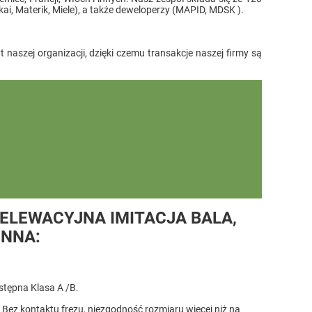
, Materik, Miele), a także deweloperzy (MAPID, MDSK ).
aszej organizacji, dzięki czemu transakcje naszej firmy są
ELEWACYJNA IMITACJA BALA,
ENNA:
stępna Klasa A /B.
 Bez kontaktu frezu, niezgodność rozmiaru więcej niż na