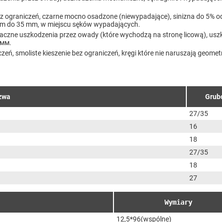
z ograniczeń, czarne mocno osadzone (niewypadające), sinizna do 5% od 
em do 35 mm, w miejscu sęków wypadających.
naczne uszkodzenia przez owady (które wychodzą na stronę licową), uszk
5мм.
eń, smoliste kieszenie bez ograniczeń, kręgi które nie naruszają geometri
zwa
Grub
27/35
16
18
27/35
18
27
Wymiary
12,5*96(wspólne)