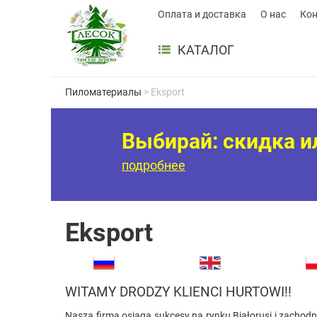
Оплата и доставка
О нас
Ко
КАТАЛОГ
Пиломатериалы
> Eksport
Выбирай: скидка и
подробнее
Eksport
WITAMY DRODZY KLIENCI HURTOWI!!
Nasza firma osiąga sukcesy na rynku Białorusi i zachodn