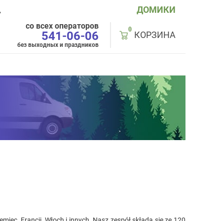
ДОМИКИ
Д
со всех операторов
0
541-06-06
КОРЗИНА
без выходных и праздников
iec, Francji, Włoch i innych. Nasz zespół składa się ze 120