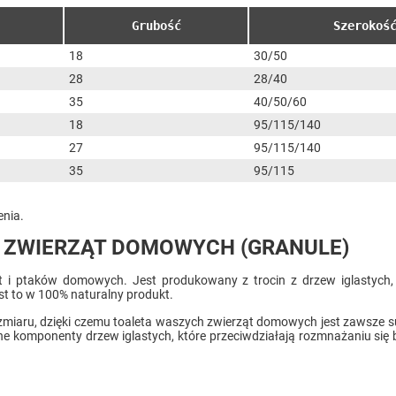
Grubość
Szerokoś
18
30/50
28
28/40
35
40/50/60
18
95/115/140
27
95/115/140
35
95/115
nia.
A ZWIERZĄT DOMOWYCH (GRANULE)
ząt i ptaków domowych. Jest produkowany z trocin z drzew iglastych
t to w 100% naturalny produkt.
miaru, dzięki czemu toaleta waszych zwierząt domowych jest zawsze suc
zne komponenty drzew iglastych, które przeciwdziałają rozmnażaniu si