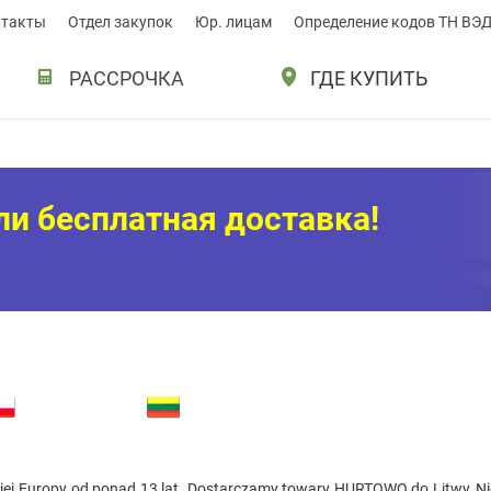
нтакты
Отдел закупок
Юр. лицам
Определение кодов ТН ВЭ
РАССРОЧКА
ГДЕ КУПИТЬ
ли бесплатная доставка!
iej Europy od ponad 13 lat. Dostarczamy towary HURTOWO do Litwy, Niem