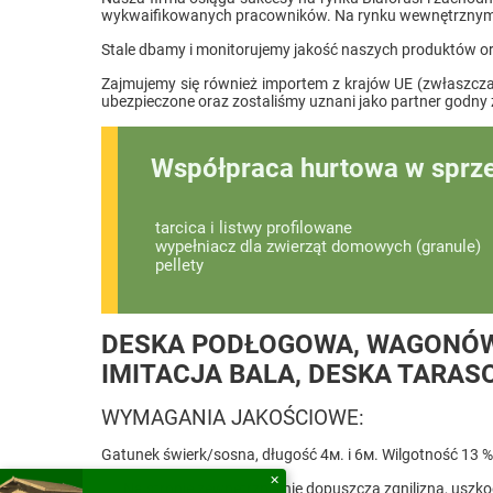
wykwaifikowanych pracowników. Na rynku wewnętrznym kli
Stale dbamy i monitorujemy jakość naszych produktów o
Zajmujemy się również importem z krajów UE (zwłaszcza 
ubezpieczone oraz zostaliśmy uznani jako partner godny 
Współpraca hurtowa w sprz
tarcica i listwy profilowane
wypełniacz dla zwierząt domowych (granule)
pellety
DESKA PODŁOGOWA, WAGONÓWK
IMITACJA BALA, DESKA TARAS
WYMAGANIA JAKOŚCIOWE:
Gatunek świerk/sosna, długość 4м. i 6м. Wilgotność 13 %
✕
Na stronie zewnętrznej nie dopuszcza zgnilizna, uszk