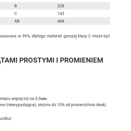
B
228
C
143
AB
468
usuwane w 99%, dlatego materiał gorszej klasy C może być
TAMI PROSTYMI I PROMIENIEM
miaru więcej niż na 0,5мм.
ne (niewypadające), sinizna do 10% od powierzchnia deski,
wzdłuż