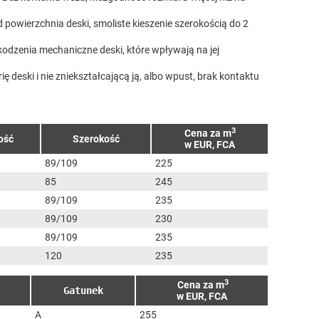
powierzchnia deski, smoliste kieszenie szerokością do 2
odzenia mechaniczne deski, które wpływają na jej
ę deski i nie zniekształcającą ją, albo wpust, brak kontaktu
3
Cena za m
ość
Szerokość
w EUR, FCA
89/109
225
85
245
89/109
235
89/109
230
89/109
235
120
235
3
Cena za m
Gatunek
w EUR, FCA
A
255