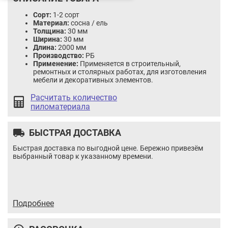
тех.сушки
Сорт:
1-2 сорт
Материал:
сосна / ель
Толщина:
30 мм
Ширина:
30 мм
Длина:
2000 мм
Производство:
РБ
Применение:
Применяется в строительный,
ремонтных и столярных работах, для изготовления
мебели и декоративных элементов.
Расчитать количество
пиломатериала
local_shipping
БЫСТРАЯ ДОСТАВКА
Быстрая доставка по выгодной цене. Бережно привезём
выбранный товар к указанному времени.
Брусок 1-2 сорт 50x50x2000 строганый, тех.сушки
Цена:
8.26 / шт
Итого:
8.26
BYN
Подробнее
Количество
Кол-во:
товара
В корзину
Купить в 1 клик
Брусок