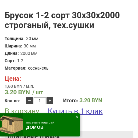
Брусок 1-2 сорт 30x30x2000
строганый, тех.сушки
Толщина:
30 мм
Ширина:
30 мм
Длина:
2000 мм
Сорт:
1-2
Материал:
сосна/ель
Цена:
1,60 BYN / м.п.
3.20
BYN
/ шт
Количество
3.20
BYN
Итого:
Кол-во:
товара
В корзину
Брусок
Купить в 1 клик
1-
✕
2
посетите наш сайт
сорт
ДОМОВ
30x30x2000
строганый,
ОПИСАНИЕ ТОВАРА