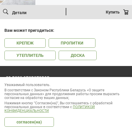
Купить
Детали
Вам может пригодиться:
КРЕПЕЖ
ПРОПИТКИ
УТЕПЛИТЕЛЬ
ДОСКА
со всех операторов
541-06-06
Уважаемый пользователь.
без выходных и праздников
В соответствии с Законом Республики Беларусь «О защите
персональных данных» для продолжения работы просим выразить
согласие на обработку ваших данных;
Нажимая кнопку "Согласен(на)", Вы соглашаетесь с обработкой
персональных данных в соответствии с
ПОЛИТИКОЙ
КОНФИДЕНЦИАЛЬНОСТИ
ООО «Лесок Эксперт» УНП 691937866
Режим работы: пн-сб: 9:00 - 18:00
согласен(на)
Регистрация интернет-магазина в торговом реестре 400871 от
20.12.2017
Вся информация, предоставленная на сайте, носит информационный