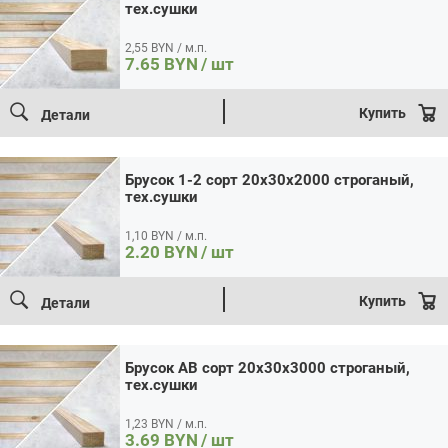
строганый,
тех.сушки
тех.сушки
Брусок AB сорт 20x30x3000 строганый, тех.сушки
2,55 BYN / м.п.
Цена:
3.69 / шт
Итого:
3.69
BYN
7.65
BYN
/ шт
Количество
Кол-во:
товара
В корзину
Купить в 1 клик
Брусок
Купить
Детали
AB
сорт
20x30x3000
строганый,
Брусок 1-2 сорт 20x30x2000 строганый,
тех.сушки
тех.сушки
1,10 BYN / м.п.
2.20
BYN
/ шт
Купить
Детали
Брусок AB сорт 20x30x3000 строганый,
тех.сушки
1,23 BYN / м.п.
3.69
BYN
/ шт