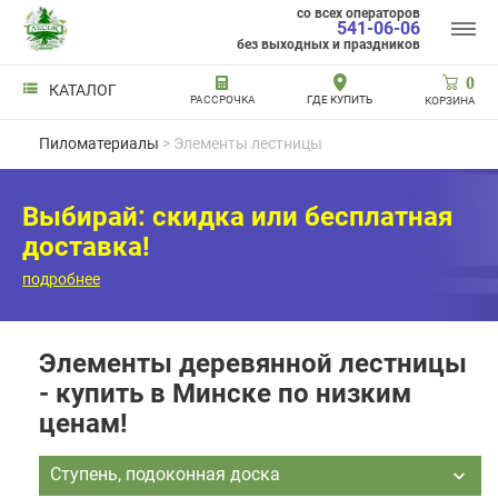
со всех операторов
541-06-06
без выходных и праздников
0
КАТАЛОГ
РАССРОЧКА
ГДЕ КУПИТЬ
КОРЗИНА
Пиломатериалы
> Элементы лестницы
Выбирай: скидка или бесплатная
доставка!
Мебельный щит AB 18x200x800
подробнее
Цена:
9.14 / шт
Итого:
9.14
BYN
Количество
Кол-во:
товара
В корзину
Купить в 1 клик
Мебельный
Элементы деревянной лестницы
щит
AB
- купить в Минске по низким
18x200x800
ценам!
Ступень, подоконная доска
Мебельный щит AB 18x200x1000
Цена:
11.44 / шт
Итого:
11.44
BYN