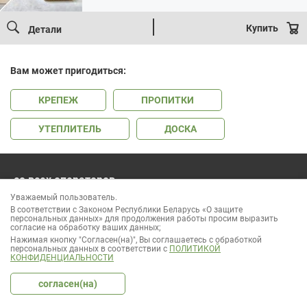
Купить
Детали
Вам может пригодиться:
КРЕПЕЖ
ПРОПИТКИ
УТЕПЛИТЕЛЬ
ДОСКА
со всех операторов
541-06-06
Уважаемый пользователь.
без выходных и праздников
В соответствии с Законом Республики Беларусь «О защите
персональных данных» для продолжения работы просим выразить
согласие на обработку ваших данных;
Нажимая кнопку "Согласен(на)", Вы соглашаетесь с обработкой
персональных данных в соответствии с
ПОЛИТИКОЙ
КОНФИДЕНЦИАЛЬНОСТИ
ООО «Лесок Эксперт» УНП 691937866
Режим работы: пн-сб: 9:00 - 18:00
согласен(на)
Регистрация интернет-магазина в торговом реестре 400871 от
20.12.2017
Вся информация, предоставленная на сайте, носит информационный