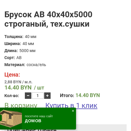
Брусок AB 40x40x5000
строганый, тех.сушки
Толщина:
40 мм
Ширина:
40 мм
Длина:
5000 мм
Сорт:
AB
Материал:
сосна/ель
Цена:
2,88 BYN / м.п.
14.40
BYN
/ шт
Количество
14.40
BYN
Итого:
Кол-во:
товара
В корзину
Брусок
Купить в 1 клик
AB
✕
40x40x5000
посетите наш сайт
строганый,
ДОМОВ
тех.сушки
ОПИСАНИЕ ТОВАРА