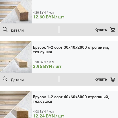
строганый,
тех.сушки
Брусок 1-2 сорт 40x60x3000 строганый, тех.сушки
4,20 BYN / м.п.
Цена:
12.24 / шт
Итого:
12.24
BYN
12.60
BYN
/ шт
Количество
Кол-во:
товара
В корзину
Купить в 1 клик
Брусок
Купить
Детали
1-
2
сорт
40x60x3000
Брусок 1-2 сорт 30x40x2000 строганый,
строганый,
тех.сушки
тех.сушки
1,98 BYN / м.п.
3.96
BYN
/ шт
Купить
Детали
Брусок 1-2 сорт 40x60x3000 строганый,
тех.сушки
4,08 BYN / м.п.
12.24
BYN
/ шт