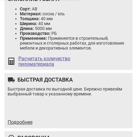
Сорт:
AB
Материал:
сосна / ель
Толщина:
40 мм
Ширина:
40 мм
Длина:
5000 мм
Производство:
РБ
Применение:
Применяется в строительный,
ремонтных и столярных работах, для изготовления
мебели и декоративных элементов.
Расчитать количество
пиломатериала
local_shipping
БЫСТРАЯ ДОСТАВКА
Быстрая доставка по выгодной цене. Бережно привезём
выбранный товар к указанному времени.
Брусок AB сорт 20x30x3000 строганый, тех.сушки
Цена:
3.69 / шт
Итого:
3.69
BYN
Подробнее
Количество
Кол-во:
товара
В корзину
Купить в 1 клик
Брусок