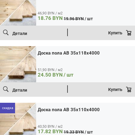
Доска пола AB 35x110x4000
46,90 BYN / м2
Цена:
17.82 / шт
Итого:
17.82
BYN
18.76
BYN
19.96
BYN
/ шт
Первоначальная
Количество
Текущая
Кол-во:
товара
цена:
цена
В корзину
Купить в 1 клик
Доска
18.76 BYN.
Купить
Детали
составляла
пола
Площадь:
0.44
м2
19.96 BYN.
AB
35x110x4000
Доска пола AB 35x118x4000
51,90 BYN / м2
24.50
BYN
/ шт
Купить
Детали
скидка
Доска пола AB 35x110x4000
40,50 BYN / м2
17.82
BYN
19.33
BYN
/ шт