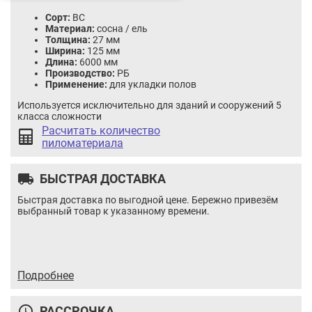
Сорт:
BC
Материал:
сосна / ель
Толщина:
27 мм
Ширина:
125 мм
Длина:
6000 мм
Производство:
РБ
Применение:
для укладки полов
Используется исключительно для зданий и сооружений 5
класса сложности
Расчитать количество
пиломатериала
local_shipping
БЫСТРАЯ ДОСТАВКА
Быстрая доставка по выгодной цене. Бережно привезём
выбранный товар к указанному времени.
Доска пола BC 27x100x5750
Цена:
19.26 / шт
Итого:
19.26
BYN
Подробнее
Количество
Кол-во:
товара
В корзину
Купить в 1 клик
Доска
query_builder
РАССРОЧКА