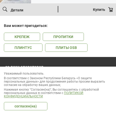
Первоначальная
Текущая
цена:
цена
17.82 BYN.
Купить
Детали
составляла
19.33 BYN.
Вам может пригодиться:
КРЕПЕЖ
ПРОПИТКИ
ПЛИНТУС
ПЛИТЫ OSB
со всех операторов
541-06-06
Уважаемый пользователь.
без выходных и праздников
В соответствии с Законом Республики Беларусь «О защите
персональных данных» для продолжения работы просим выразить
согласие на обработку ваших данных;
Нажимая кнопку "Согласен(на)", Вы соглашаетесь с обработкой
персональных данных в соответствии с
ПОЛИТИКОЙ
КОНФИДЕНЦИАЛЬНОСТИ
ООО «Лесок Эксперт» УНП 691937866
Режим работы: пн-сб: 9:00 - 18:00
согласен(на)
Регистрация интернет-магазина в торговом реестре 400871 от
20.12.2017
Вся информация, предоставленная на сайте, носит информационный