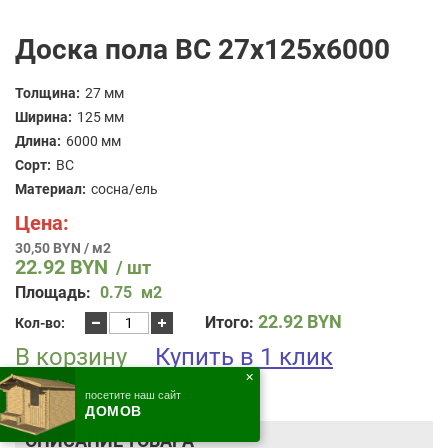
Доска пола BC 27x125x6000
Толщина:
27 мм
Ширина:
125 мм
Длина:
6000 мм
Сорт:
BC
Материал:
сосна/ель
Цена:
30,50 BYN / м2
22.92
BYN
/ шт
Площадь:
0.75
м2
Количество
22.92
BYN
Итого:
Кол-во:
товара
В корзину
Доска
Купить в 1 клик
пола
✕
BC
посетите наш сайт
27x125x6000
ДОМОВ
ОПИСАНИЕ ТОВАРА