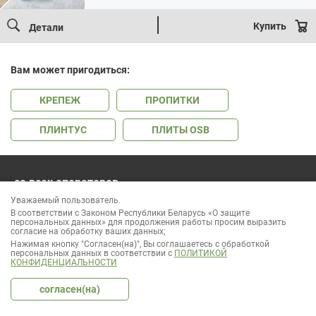
Первоначальная
Текущая
цена:
цена
13.40 BYN.
Купить
Детали
составляла
14.76 BYN.
Вам может пригодиться:
КРЕПЕЖ
ПРОПИТКИ
ПЛИНТУС
ПЛИТЫ OSB
со всех операторов
541-06-06
Уважаемый пользователь.
без выходных и праздников
В соответствии с Законом Республики Беларусь «О защите
персональных данных» для продолжения работы просим выразить
согласие на обработку ваших данных;
Нажимая кнопку "Согласен(на)", Вы соглашаетесь с обработкой
персональных данных в соответствии с
ПОЛИТИКОЙ
КОНФИДЕНЦИАЛЬНОСТИ
ООО «Лесок Эксперт» УНП 691937866
Режим работы: пн-сб: 9:00 - 18:00
согласен(на)
Регистрация интернет-магазина в торговом реестре 400871 от
20.12.2017
Вся информация, предоставленная на сайте, носит информационный