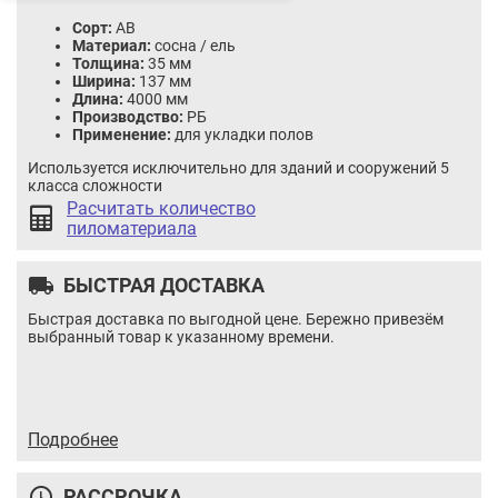
Сорт:
AВ
Материал:
сосна / ель
Толщина:
35 мм
Ширина:
137 мм
Длина:
4000 мм
Производство:
РБ
Применение:
для укладки полов
Используется исключительно для зданий и сооружений 5
класса сложности
Расчитать количество
пиломатериала
local_shipping
БЫСТРАЯ ДОСТАВКА
Быстрая доставка по выгодной цене. Бережно привезём
выбранный товар к указанному времени.
Доска пола C 27x100x3750
Цена:
8.61 / шт
Итого:
8.61
BYN
Подробнее
Количество
Кол-во:
товара
В корзину
Купить в 1 клик
Доска
query_builder
РАССРОЧКА