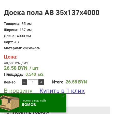
Доска пола AB 35x137x4000
Толщина:
35 мм
Ширина:
137 мм
Длина:
4000 мм
Сорт:
AB
Материал:
сосна/ель
Цена:
48,50 BYN / м2
26.58
BYN
/ шт
Площадь:
0.548
м2
Количество
26.58
BYN
Итого:
Кол-во:
товара
В корзину
Доска
Купить в 1 клик
пола
✕
AB
посетите наш сайт
35x137x4000
ДОМОВ
ОПИСАНИЕ ТОВАРА