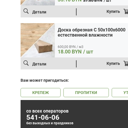
37.80
BYN
/ шт
Первоначальная
Текущая
цена:
цена
Купить
Детали
35.10 BYN.
составляла
37.80 BYN.
Доска обрезная C 50x100x6000
естественной влажности
600,00 BYN / м3
18.00
BYN
/ шт
Купить
Детали
Вам может пригодиться:
КРЕПЕЖ
ПРОПИТКИ
У
со всех операторов
541-06-06
Уважаемый пользователь.
без выходных и праздников
В соответствии с Законом Республики Беларусь «О защите