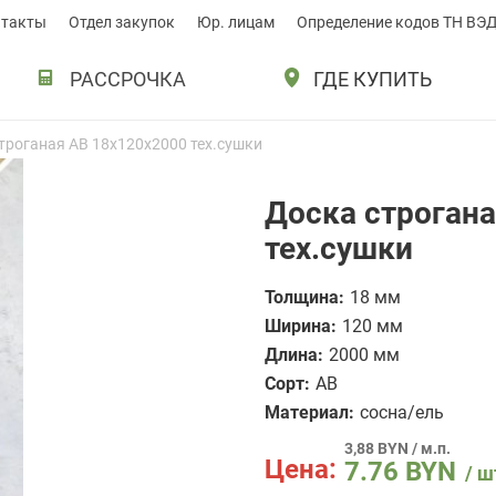
нтакты
Отдел закупок
Юр. лицам
Определение кодов ТН ВЭ
РАССРОЧКА
ГДЕ КУПИТЬ
троганая AB 18x120x2000 тех.сушки
Доска строган
тех.сушки
Толщина:
18 мм
Ширина:
120 мм
Длина:
2000 мм
Сорт:
AB
Материал:
сосна/ель
3,88 BYN / м.п.
Цена:
7.76
BYN
/ ш