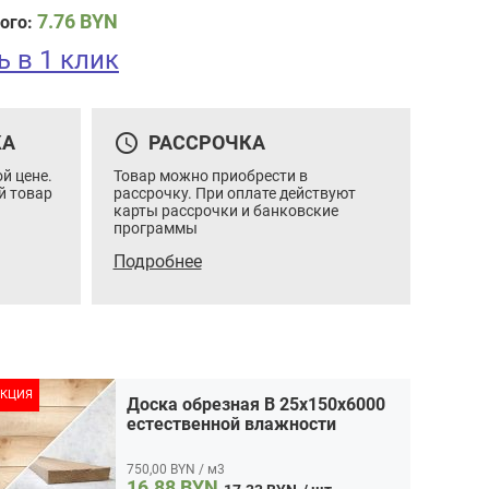
7.76
BYN
ого:
ь в 1 клик
Доска обрезная B 25x150x6000 естественной
влажности
Цена:
16.88 / шт
Итого:
16.88
BYN
Количество
Кол-во:
В корзину
Купить в 1 клик
query_builder
КА
РАССРОЧКА
товара
Доска
Объем:
0.023
м3
й цене.
Товар можно приобрести в
обрезная
й товар
рассрочку. При оплате действуют
B
карты рассрочки и банковские
25x150x6000
программы
естественной
влажности
Подробнее
КЦИЯ
Доска обрезная B 25x150x6000
естественной влажности
750,00 BYN / м3
16.88
BYN