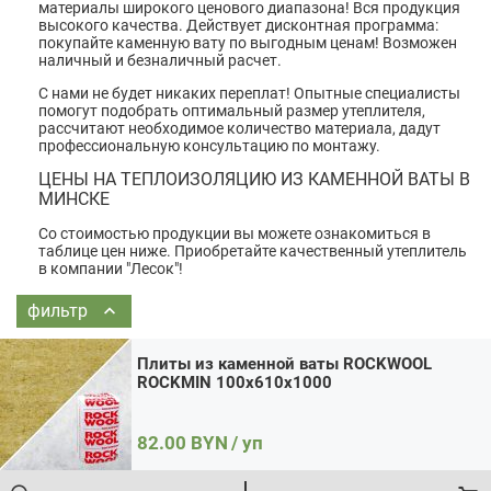
Плиты из каменной ваты ROCKWOOL ROCKMIN
материалы широкого ценового диапазона! Вся продукция
100x610x1000
высокого качества. Действует дисконтная программа:
покупайте каменную вату по выгодным ценам! Возможен
Цена:
82.00 / уп
Итого:
82.00
BYN
наличный и безналичный расчет.
Количество
Кол-во:
товара
С нами не будет никаких переплат! Опытные специалисты
В корзину
Купить в 1 клик
Плиты
помогут подобрать оптимальный размер утеплителя,
из
рассчитают необходимое количество материала, дадут
каменной
профессиональную консультацию по монтажу.
ваты
ROCKWOOL
ЦЕНЫ НА ТЕПЛОИЗОЛЯЦИЮ ИЗ КАМЕННОЙ ВАТЫ В
ROCKMIN
МИНСКЕ
100x610x1000
Со стоимостью продукции вы можете ознакомиться в
Плиты из каменной ваты ROCKWOOL Лайт Баттс Скандик
таблице цен ниже. Приобретайте качественный утеплитель
50x600x800
в компании "Лесок"!
Цена:
43.50 / уп
Итого:
43.50
BYN
Количество
Кол-во:
фильтр
товара
В корзину
Купить в 1 клик
Плиты
из
Плиты из каменной ваты ROCKWOOL
каменной
ROCKMIN 100x610x1000
ваты
ROCKWOOL
Лайт
Баттс
82.00
BYN
/ уп
Скандик
Плиты из каменной ваты ROCKWOOL Лайт Баттс Скандик
50x600x800
100x600x800