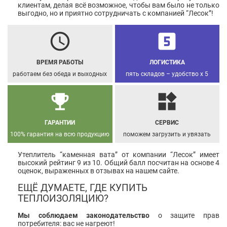
клиентам, делая всё возможное, чтобы вам было не только
выгодно, но и приятно сотрудничать с компанией “Лесок”!
schedule
looks_5
ВРЕМЯ РАБОТЫ
ЛОГИСТИКА
работаем без обеда и выходных
пять складов – удобство х 5
emoji_events
widgets
ГАРАНТИИ
СЕРВИС
100% гарантия на всю продукцию
поможем загрузить и увязать
Утеплитель “каменная вата” от компании “Лесок” имеет
высокий рейтинг 9 из 10. Общий балл посчитан на основе 4
оценок, выраженных в отзывах на нашем сайте.
ЕЩЁ ДУМАЕТЕ, ГДЕ КУПИТЬ
ТЕПЛОИЗОЛЯЦИЮ?
Мы соблюдаем законодательство
о защите прав
потребителя: вас не нагреют!