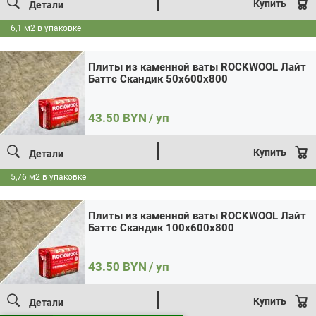
Купить
Детали
Цена:
43.50 / уп
Итого:
43.50
BYN
Количество
Кол-во:
6,1 м2 в упаковке
товара
В корзину
Купить в 1 клик
Плиты
из
Плиты из каменной ваты ROCKWOOL Лайт
каменной
Баттс Скандик 50x600x800
ваты
ROCKWOOL
Лайт
Баттс
43.50
BYN
/ уп
Скандик
100x600x800
Купить
Детали
5,76 м2 в упаковке
Плиты из каменной ваты ROCKWOOL Лайт
Баттс Скандик 100x600x800
43.50
BYN
/ уп
Купить
Детали