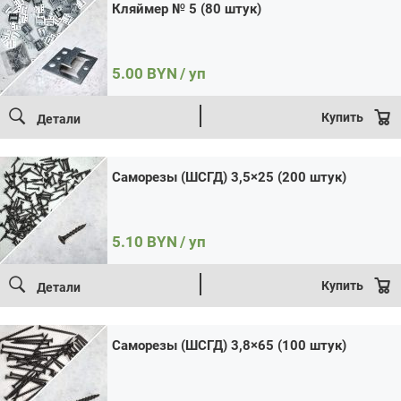
штук)
Кляймер № 5 (80 штук)
Саморезы (ШСГД) 3,8×65 (100 штук)
Цена:
5.10 / уп
Итого:
5.10
BYN
5.00
BYN
/ уп
Количество
Кол-во:
товара
В корзину
Купить в 1 клик
Саморезы
Купить
Детали
(ШСГД)
3,8x65
(100
штук)
Саморезы (ШСГД) 3,5×25 (200 штук)
5.10
BYN
/ уп
Купить
Детали
Саморезы (ШСГД) 3,8×65 (100 штук)