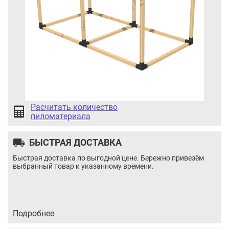
Расчитать количество
пиломатериала
local_shipping
БЫСТРАЯ ДОСТАВКА
Быстрая доставка по выгодной цене. Бережно привезём
выбранный товар к указанному времени.
Шуруп универсальный 2,5×20 (200 штук)
Цена:
5.60 / шт
Итого:
5.60
BYN
Подробнее
Количество
Кол-во:
товара