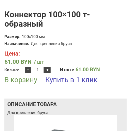
Коннектор 100×100 т-
образный
Размер:
100х100 мм
Назначение:
Для крепления бруса
Цена:
61.00
BYN
/ шт
Количество
61.00
BYN
Итого:
Кол-во:
товара
В корзину
Коннектор
Купить в 1 клик
100x100
т-
образный
ОПИСАНИЕ ТОВАРА
Для крепления бруса