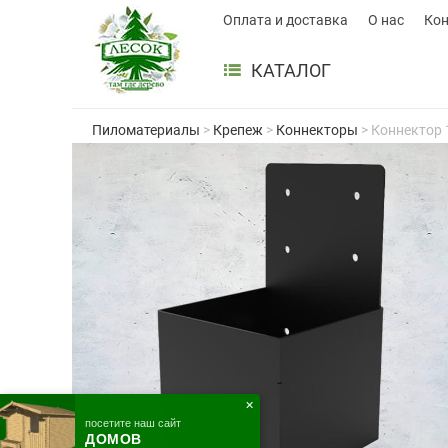
Оплата и доставка
О нас
Ко
КАТАЛОГ
Пиломатериалы
>
Крепеж
>
Коннекторы
> Коннектор 
✕
посетите наш сайт
ДОМОВ