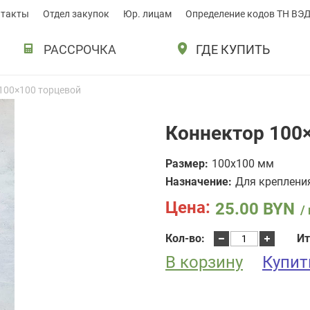
нтакты
Отдел закупок
Юр. лицам
Определение кодов ТН ВЭ
РАССРОЧКА
ГДЕ КУПИТЬ
100×100 торцевой
Коннектор 100
Размер:
100х100 мм
Назначение:
Для креплени
Цена:
25.00
BYN
/
Количество
Кол-во:
Ит
товара
В корзину
Коннектор
Купит
100x100
торцевой