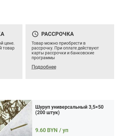
Шуруп универсальный 3,5×50 (200 штук)
Цена:
9.60 / уп
Итого:
9.60
BYN
Количество
Кол-во:
В корзину
Купить в 1 клик
товара
query_builder
КА
РАССРОЧКА
Шуруп
универсальный
й цене.
Товар можно приобрести в
3,5x50
й товар
рассрочку. При оплате действуют
(200
карты рассрочки и банковские
штук)
программы
Подробнее
Шуруп универсальный 3,5×50
(200 штук)
9.60
BYN
/ уп