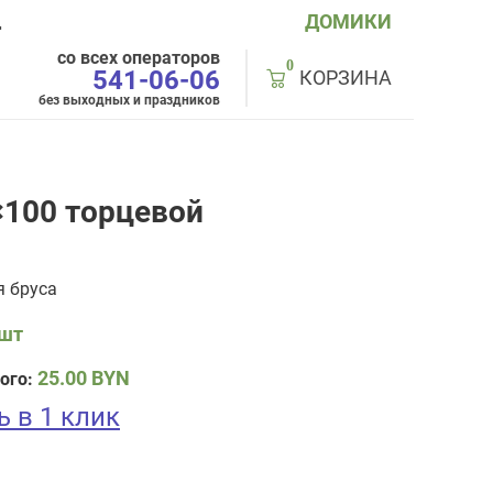
ДОМИКИ
Д
со всех операторов
0
541-06-06
КОРЗИНА
без выходных и праздников
×100 торцевой
я бруса
 шт
25.00
BYN
ого:
ь в 1 клик