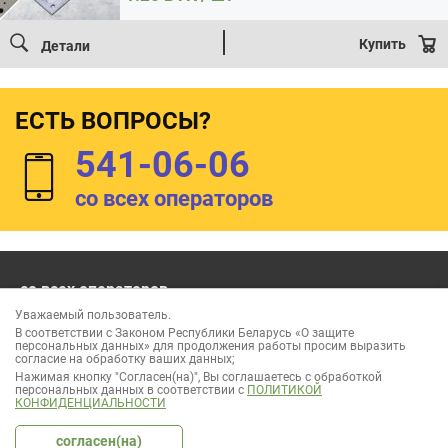
Купить
Детали
ЕСТЬ ВОПРОСЫ?
541-06-06
со всех операторов
со всех операторов
541-06-06
Уважаемый пользователь.
без выходных и праздников
В соответствии с Законом Республики Беларусь «О защите
персональных данных» для продолжения работы просим выразить
согласие на обработку ваших данных;
Нажимая кнопку "Согласен(на)", Вы соглашаетесь с обработкой
персональных данных в соответствии с
ПОЛИТИКОЙ
КОНФИДЕНЦИАЛЬНОСТИ
ООО «Лесок Эксперт» УНП 691937866
Режим работы: пн-сб: 9:00 - 18:00
согласен(на)
Регистрация интернет-магазина в торговом реестре 400871 от