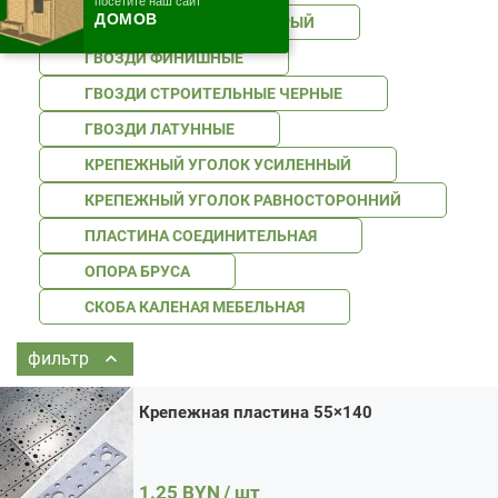
посетите наш сайт
ДОМОВ
САМОРЕЗ ПО ДЕРЕВУ ОСТРЫЙ
Крепежная пластина 55×140
ГВОЗДИ ФИНИШНЫЕ
Цена:
1.25 / шт
Итого:
1.25
BYN
Количество
ГВОЗДИ СТРОИТЕЛЬНЫЕ ЧЕРНЫЕ
Кол-во:
товара
В корзину
Купить в 1 клик
Крепежная
ГВОЗДИ ЛАТУННЫЕ
пластина
55x140
КРЕПЕЖНЫЙ УГОЛОК УСИЛЕННЫЙ
КРЕПЕЖНЫЙ УГОЛОК РАВНОСТОРОННИЙ
ПЛАСТИНА СОЕДИНИТЕЛЬНАЯ
ОПОРА БРУСА
СКОБА КАЛЕНАЯ МЕБЕЛЬНАЯ
фильтр
Крепежная пластина 55×140
1.25
BYN
/ шт