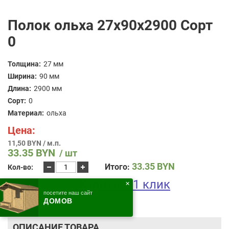
Полок ольха 27x90x2900 Сорт
0
Толщина:
27 мм
Ширина:
90 мм
Длина:
2900 мм
Сорт:
0
Материал:
ольха
Цена:
11,50 BYN / м.п.
33.35
BYN
/ шт
Количество
33.35
BYN
Итого:
Кол-во:
товара
В корзину
Полок
Купить в 1 клик
✕
ольха
посетите наш сайт
27x90x2900
ДОМОВ
Сорт
0
ОПИСАНИЕ ТОВАРА