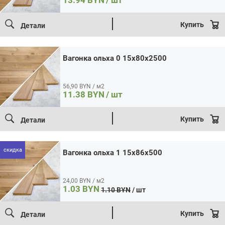
13.94
BYN
/ шт
Количество
Кол-во:
товара
В корзину
Купить в 1 клик
Вагонка
Купить
Детали
ольха
Площадь:
0.043
м2
1
15x86x500
Вагонка ольха 0 15x80x2500
56,90 BYN / м2
11.38
BYN
/ шт
Купить
Детали
скидка
Вагонка ольха 1 15x86x500
24,00 BYN / м2
1.03
BYN
1.10
BYN
/ шт
Первоначальная
Текущая
цена:
цена
1.03 BYN.
Купить
Детали
составляла