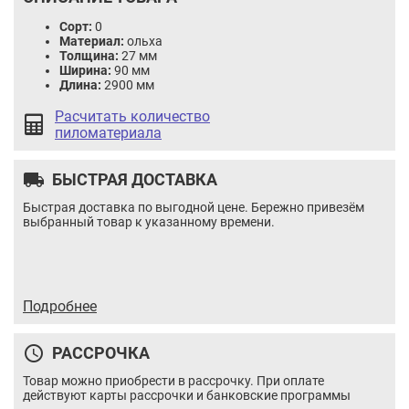
Сорт:
0
Материал:
ольха
Толщина:
27 мм
Ширина:
90 мм
Длина:
2900 мм
Расчитать количество
пиломатериала
local_shipping
БЫСТРАЯ ДОСТАВКА
Быстрая доставка по выгодной цене. Бережно привезём
выбранный товар к указанному времени.
Вагонка ольха 1 15x86x600
Цена:
1.24 / шт
Итого:
1.24
BYN
Подробнее
Количество
Кол-во:
товара
В корзину
Купить в 1 клик
Вагонка
query_builder
РАССРОЧКА
ольха
Площадь:
0.051
м2
1
Товар можно приобрести в рассрочку. При оплате
15x86x600
действуют карты рассрочки и банковские программы