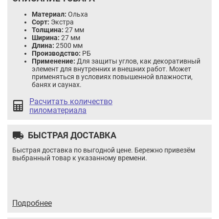
Материал:
Ольха
Сорт:
Экстра
Толщина:
27 мм
Ширина:
27 мм
Длина:
2500 мм
Производство:
РБ
Применение:
Для защиты углов, как декоративный
элемент для внутренних и внешних работ. Может
применяться в условиях повышенной влажности,
банях и саунах.
Расчитать количество
пиломатериала
local_shipping
БЫСТРАЯ ДОСТАВКА
Быстрая доставка по выгодной цене. Бережно привезём
выбранный товар к указанному времени.
Вагонка ольха Экстра (евро А) 15x80x2200
Цена:
12.27 / шт
Итого:
12.27
BYN
Подробнее
Количество
Кол-во:
товара