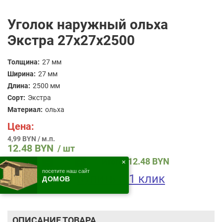
Уголок наружный ольха
Экстра 27x27x2500
Толщина:
27 мм
Ширина:
27 мм
Длина:
2500 мм
Сорт:
Экстра
Материал:
ольха
Цена:
4,99 BYN / м.п.
12.48
BYN
/ шт
Количество
12.48
BYN
Итого:
Кол-во:
✕
товара
посетите наш сайт
В корзину
Уголок
Купить в 1 клик
ДОМОВ
наружный
ольха
Экстра
27x27x2500
ОПИСАНИЕ ТОВАРА