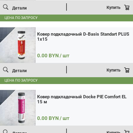
Ковер подкладочный Docke PIE Comfort EL 15 м
Цена:
0 / шт
Итого:
0
BYN
Купить
Детали
Количество
Кол-во:
товара
ЦЕНА ПО ЗАПРОСУ
В корзину
Купить в 1 клик
Ковер
подкладочный
Docke
Ковер подкладочный D-Basis Standart PLUS
PIE
1х15
Comfort
EL
15
м
0.00
BYN
/ шт
Купить
Детали
ЦЕНА ПО ЗАПРОСУ
Ковер подкладочный Docke PIE Comfort EL
15 м
0.00
BYN
/ шт
Купить