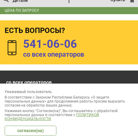
Детали
ЦЕНА ПО ЗАПРОСУ
ЕСТЬ ВОПРОСЫ?
541-06-06
со всех операторов
со всех операторов
541-06-06
Уважаемый пользователь.
без выходных и праздников
В соответствии с Законом Республики Беларусь «О защите
персональных данных» для продолжения работы просим выразить
согласие на обработку ваших данных;
Нажимая кнопку "Согласен(на)", Вы соглашаетесь с обработкой
персональных данных в соответствии с
ПОЛИТИКОЙ
КОНФИДЕНЦИАЛЬНОСТИ
ООО «Лесок Эксперт» УНП 691937866
Режим работы: пн-сб: 9:00 - 18:00
согласен(на)
Регистрация интернет-магазина в торговом реестре 400871 от
20.12.2017
Вся информация, предоставленная на сайте, носит информационный