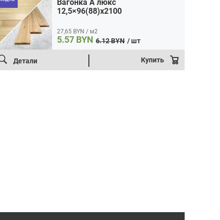
Вагонка A люкс
12,5×96(88)x2100
27,65 BYN / м2
5.57
BYN
6.12
BYN
/ шт
Первоначальная
Текущая
цена:
цена
Купить
Детали
5.57 BYN.
составляла
6.12 BYN.