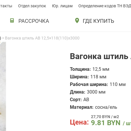
нтакты
Отдел закупок
Юр. лицам
Определение кодов ТН ВЭ
РАССРОЧКА
ГДЕ КУПИТЬ
)
> Вагонка штиль АВ 12,5×118(110)x3000
Вагонка штиль 
Толщина:
12,5 мм
Ширина:
118 мм
Рабочая ширина:
110 мм
Длина:
3000 мм
Сорт:
AB
Материал:
сосна/ель
27,70 BYN / м2
Цена:
9.81
BYN
/ ш