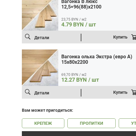
Вагонка B люкс
А)
12,5×96(88)x2100
15x80x2200
23,75 BYN / м2
4.79
BYN
/ шт
Купить
Детали
Вагонка ольха Экстра (евро А)
15x80x2200
69,70 BYN / м2
12.27
BYN
/ шт
Купить
Детали
Вам может пригодиться:
КРЕПЕЖ
ПРОПИТКИ
У