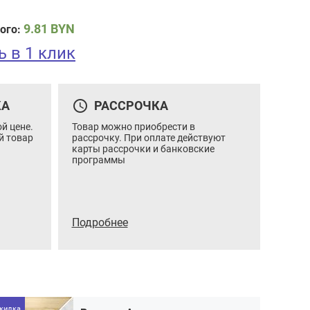
9.81
BYN
ого:
ь в 1 клик
Вагонка A люкс 12,5×96(88)x2100
query_builder
КА
РАССРОЧКА
Цена:
5.57 / шт
Итого:
5.57
BYN
Количество
й цене.
Товар можно приобрести в
Кол-во:
В корзину
Купить в 1 клик
товара
й товар
рассрочку. При оплате действуют
Вагонка
Площадь:
0.202
м2
карты рассрочки и банковские
A
программы
люкс
12,5x96(88)x2100
Подробнее
кидка