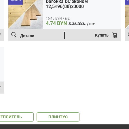
Вагонка BC эконом
12,5×96(88)x3000
16,45 BYN / м2
4.74
BYN
5.36
BYN
/ шт
Первоначальная
Текущая
цена:
цена
Купить
Детали
4.74 BYN.
составляла
5.36 BYN.
ТЕПЛИТЕЛЬ
ПЛИНТУС