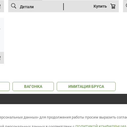
Купить
Детали
г
ВАГОНКА
ИМИТАЦИЯ БРУСА
ООО «Лесок Эксперт» УНП 691937866
Режим работы: пн-сб: 9:00 - 18:00
 персональных данных» для продолжения работы просим выразить согла
Регистрация интернет-магазина в торговом реестре 400871 от 20.12.
Вся информация, предоставленная на сайте, носит информационный 
кой персональных данных в соответствии с
ПОЛИТИКОЙ КОНФИДЕНЦИА