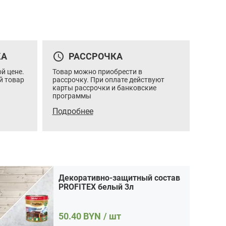
Декоративно-защитный состав PROFITEX
белый 3л
Цена:
50.40 / шт
Итого:
50.40
BYN
Количество
Кол-во:
В корзину
Купить в 1 клик
query_builder
КА
РАССРОЧКА
товара
Декоративно-
й цене.
Товар можно приобрести в
защитный
й товар
рассрочку. При оплате действуют
состав
карты рассрочки и банковские
PROFITEX
программы
белый
3л
Подробнее
Декоративно-защитный состав
PROFITEX белый 3л
50.40
BYN
/ шт