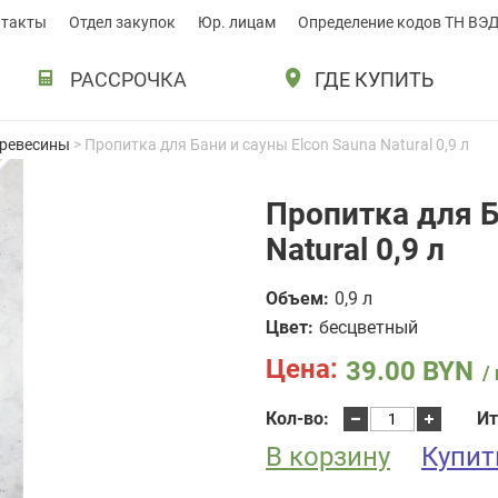
нтакты
Отдел закупок
Юр. лицам
Определение кодов ТН ВЭ
РАССРОЧКА
ГДЕ КУПИТЬ
древесины
> Пропитка для Бани и сауны Elcon Sauna Natural 0,9 л
Пропитка для Б
Natural 0,9 л
Объем:
0,9 л
Цвет:
бесцветный
Цена:
39.00
BYN
/
Количество
Кол-во:
Ит
товара
В корзину
Пропитка
Купит
для
Бани