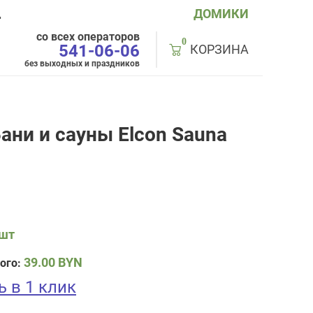
ДОМИКИ
Д
со всех операторов
0
541-06-06
КОРЗИНА
без выходных и праздников
ани и сауны Elcon Sauna
 шт
39.00
BYN
ого:
ь в 1 клик