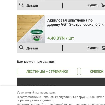
Купить
Детали
Акриловая шпатлевка по
дереву VGT Экстра, сосна, 0,3 к
4.40
BYN
/ шт
Купить
Детали
Вам может пригодиться:
ЛЕСТНИЦЫ – СТРЕМЯНКИ
КРЕПЕЖ
со всех операторов
541-06-06
Уважаемый пользователь.
без выходных и праздников
В соответствии с Законом Республики Беларусь «О защите
обработку ваших данных;
Нажимая кнопку "Согласен(на)", Вы соглашаетесь с обработ